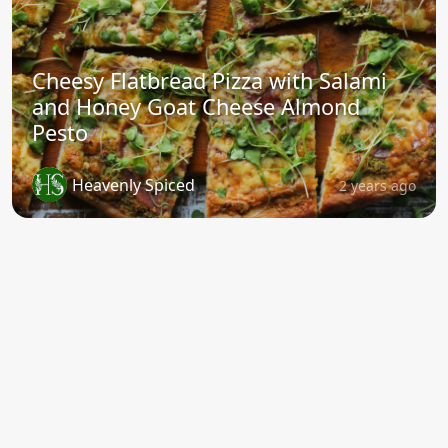
Cheesy Flatbread Pizza with Salami
and Honey Goat Cheese Almond
Pesto
Heavenly Spiced
2 years ago