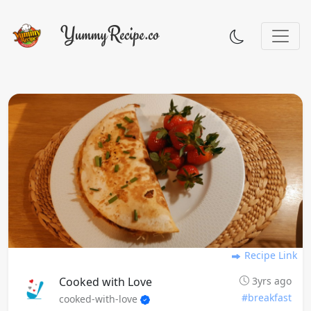
Recipe Link
Cooked with Love
3yrs ago
#breakfast
cooked-with-love