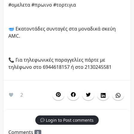
#ομελετα
#πρωινο
#τορτιγια
🥣 Εκατοντάδες συνταγές στα μοναδικά σκεύη
AMC.
📞 Για τηλεφωνικές παραγγελίες πάρτε με
τηλέφωνο στο 6944618157 ή στο 2130245581
2
Login to Post comments
Comments
0