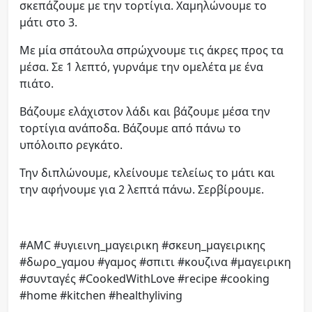
σκεπάζουμε με την τορτίγια. Χαμηλώνουμε το
μάτι στο 3.
Με μία σπάτουλα σπρώχνουμε τις άκρες προς τα
μέσα. Σε 1 λεπτό, γυρνάμε την ομελέτα με ένα
πιάτο.
Βάζουμε ελάχιστον λάδι και βάζουμε μέσα την
τορτίγια ανάποδα. Βάζουμε από πάνω το
υπόλοιπο ρεγκάτο.
Την διπλώνουμε, κλείνουμε τελείως το μάτι και
την αφήνουμε για 2 λεπτά πάνω. Σερβίρουμε.
#AMC
#υγιεινη_μαγειρικη
#σκευη_μαγειρικης
#δωρο_γαμου
#γαμος
#σπιτι
#κουζινα
#μαγειρικη
#συνταγές
#CookedWithLove
#recipe
#cooking
#home
#kitchen
#healthyliving