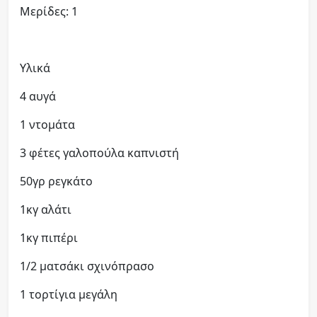
Μερίδες: 1
Υλικά
4 αυγά
1 ντομάτα
3 φέτες γαλοπούλα καπνιστή
50γρ ρεγκάτο
1κγ αλάτι
1κγ πιπέρι
1/2 ματσάκι σχινόπρασο
1 τορτίγια μεγάλη